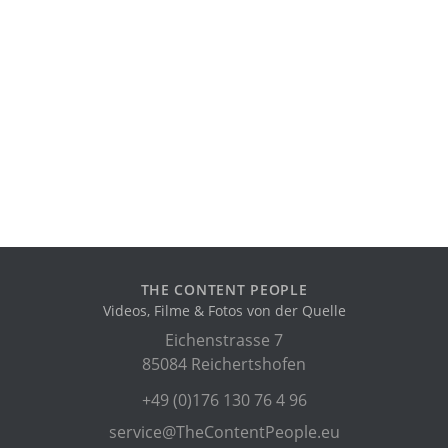
THE CONTENT PEOPLE
Videos, Filme & Fotos von der Quelle
Eichenstrasse 7
85084 Reichertshofen
+49 (0)176 130 76 4 96
service@TheContentPeople.eu