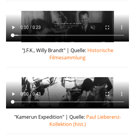
"J.F.K., Willy Brandt" | Quelle:
Historische
Filmesammlung
"Kamerun Expedition" | Quelle:
Paul Lieberenz-
Kollektion (hist.)