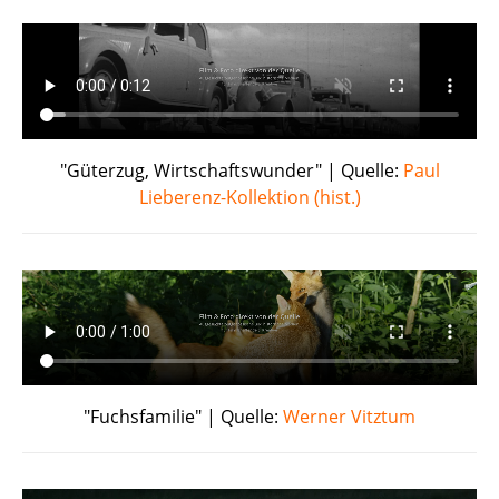
"Güterzug, Wirtschaftswunder" | Quelle:
Paul
Lieberenz-Kollektion (hist.)
"Fuchsfamilie" | Quelle:
Werner Vitztum