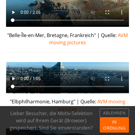
"Belle-Île-en-Mer, Bretagne, Frankreich" | Quelle:
AVM
moving pictures
"Elbphilharmonie, Hamburg" | Quelle:
AVM moving
pictures
Lieber Besucher, die Motiv-Selektion
ABLEHNEN
wird auf Ihrem Gerät (Browser)
IN
gespeichert. Sind Sie einverstanden?
ORDNUNG