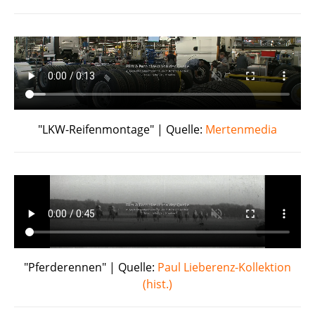
"LKW-Reifenmontage" | Quelle:
Mertenmedia
"Pferderennen" | Quelle:
Paul Lieberenz-Kollektion
(hist.)