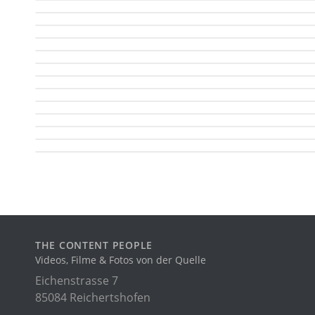
THE CONTENT PEOPLE
Videos, Filme & Fotos von der Quelle
Eichenstrasse 7
85084 Reichertshofen