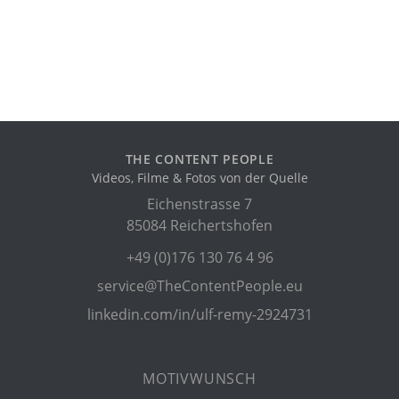
THE CONTENT PEOPLE
Videos, Filme & Fotos von der Quelle
Eichenstrasse 7
85084 Reichertshofen
+49 (0)176 130 76 4 96
service@TheContentPeople.eu
linkedin.com/in/ulf-remy-2924731
MOTIVWUNSCH