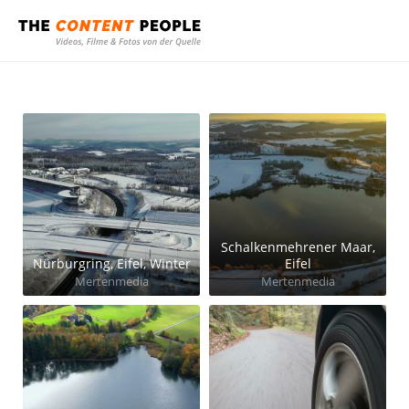
Schalkenmehrener Maar,
Nürburgring, Eifel, Winter
Eifel
Mertenmedia
Mertenmedia