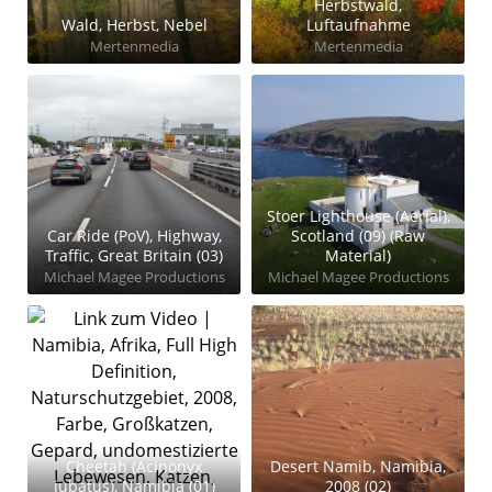
Herbstwald,
Wald, Herbst, Nebel
Luftaufnahme
Mertenmedia
Mertenmedia
Stoer Lighthouse (Aerial),
Car Ride (PoV), Highway,
Scotland (09) (Raw
Traffic, Great Britain (03)
Material)
Michael Magee Productions
Michael Magee Productions
Cheetah (Acinonyx
Desert Namib, Namibia,
jubatus), Namibia (01)
2008 (02)