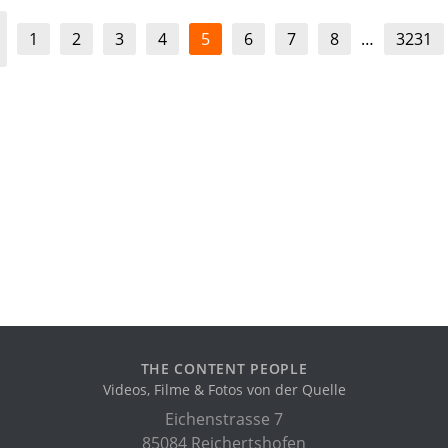
1
2
3
4
5
6
7
8
…
3231
THE CONTENT PEOPLE
Videos, Filme & Fotos von der Quelle
Eichenstrasse 7
85084 Reichertshofen