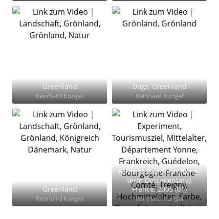
Greenland
Dogs, Greenland
Reinhard Kungel
Reinhard Kungel
Fortress Guedelon (Long-
term Documentary),
Greenland
France, 2005 (01)
Reinhard Kungel
Reinhard Kungel