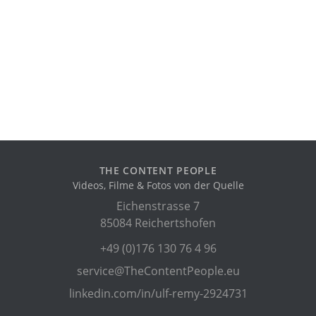
THE CONTENT PEOPLE
Videos, Filme & Fotos von der Quelle
Eichenstrasse 7
85084 Reichertshofen
+49 (0)176 130 76 4 96
service@TheContentPeople.eu
linkedin.com/in/ulf-remy-2924731